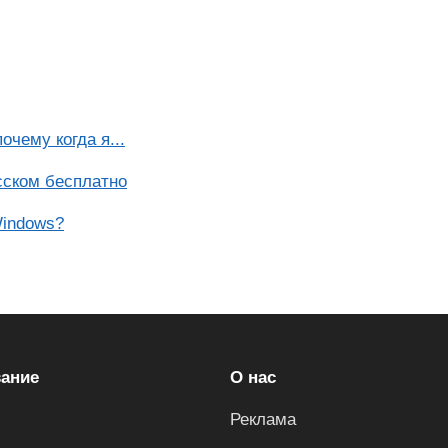
очему когда я...
сском бесплатно
Windows?
ание
О нас
Реклама