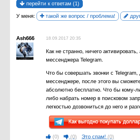
перейти к ответам (1)
У меня:
такой же вопрос / проблема!
друг
Ash666
18.09.2017 20:35
Как не странно, ничего активировать,
мессенджера Telegram.
Что бы совершать звонки с Telegram
мессенджере, после этого вы сможет
абсолютно бесплатно. Что бы кому-ли
либо набрать номер в поисковом запр
легкостью дозвониться до него и раз
Как выгодно покупать доллары
(0)
(0)
Это спам!
(0)