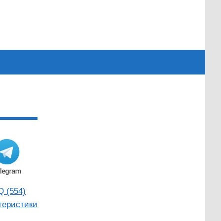
Q (554)
теристики