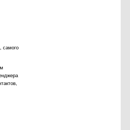
, самого
ом
сенджера
нтактов,
с