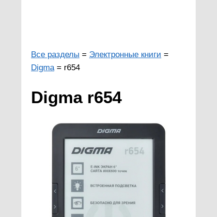
Все разделы
=
Электронные книги
=
Digma
= r654
Digma r654