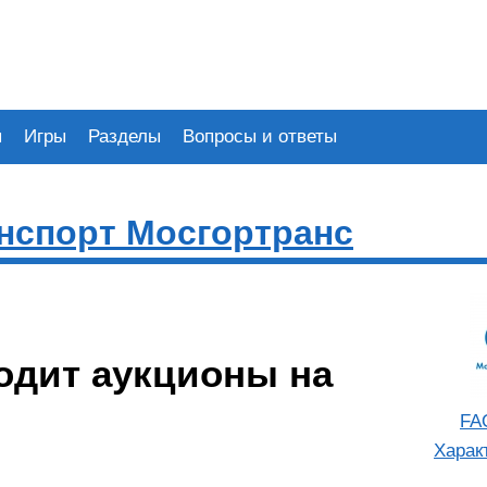
я
Игры
Разделы
Вопросы и ответы
нспорт Мосгортранс
одит аукционы на
FA
Харак