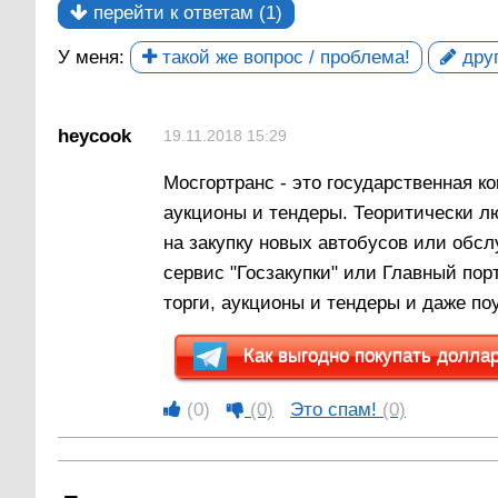
перейти к ответам (1)
У меня:
такой же вопрос / проблема!
друг
heycook
19.11.2018 15:29
Мосгортранс - это государственная к
аукционы и тендеры. Теоритически л
на закупку новых автобусов или обс
сервис "Госзакупки" или Главный по
торги, аукционы и тендеры и даже по
Как выгодно покупать доллары
(0)
(0)
Это спам!
(0)