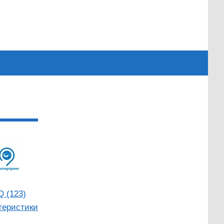
Q (123)
теристики