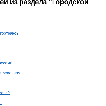
ей из раздела "Городской
гортранс?
ссами...
в реальном...
ранс?
..