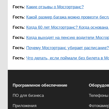
Гость
:
Какие отзывы о Мосгортранс?
Гость
:
Какой размер багажа можно провезти беспл
Гость
:
Когда 60 лет Мосгортранс? Когда основана
Гость
:
Когда выходят на пенсию водители Мосго
Гость
:
Почему Мосгортранс убирает расписание?
Гость
:
Что делать, если поймали без билета в М
Программное обеспечение
Оборудов
ПО для бизнеса
Телефоны
Приложения
Фотокаме