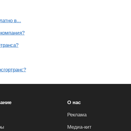
атно в...
 компания?
ртранса?
осгортранс?
ание
О нас
Реклама
ры
Медиа-кит