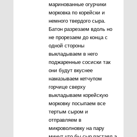
маринованные огурчики
морковка по корейски и
немного твердого сыра.
Батон разрезаем вдоль но
не прорезаем до конца с
одной стороны
выкладываем в него
поджаренные сосиски так
они будут вкуснее
намазываем кетчупом
горчице сверху
выкладываем корейскую
морковку посыпаем все
тертым сыром и
отправляем в
микроволновку на пару
минут что бы сыр растаял а