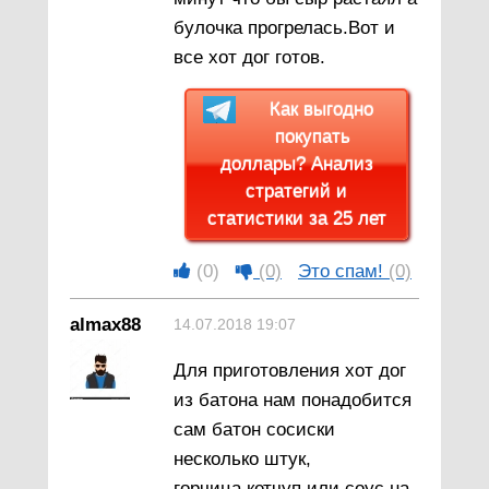
булочка прогрелась.Вот и
все хот дог готов.
Как выгодно
покупать
доллары? Анализ
стратегий и
статистики за 25 лет
(0)
(0)
Это спам!
(0)
almax88
14.07.2018 19:07
Для приготовления хот дог
из батона нам понадобится
сам батон сосиски
несколько штук,
горчица,кетчуп или соус на